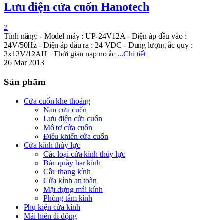
Lưu điện cửa cuốn Hanotech
2
Tính năng: - Model máy : UP-24V12A - Điện áp đầu vào :
24V/50Hz - Điện áp đầu ra : 24 VDC - Dung lượng ắc quy :
2x12V/12AH - Thời gian nạp no ắc
...Chi tiết
26 Mar 2013
Sản phẩm
Cửa cuốn khe thoáng
Nan cửa cuốn
Lưu điện cửa cuốn
Mô tơ cửa cuốn
Điều khiển cửa cuốn
Cửa kính thủy lực
Các loại cửa kính thủy lực
Bàn quầy bar kính
Cầu thang kính
Cửa kính an toàn
Mặt dựng mái kính
Phòng tắm kính
Phụ kiện cửa kính
Mái hiên di động