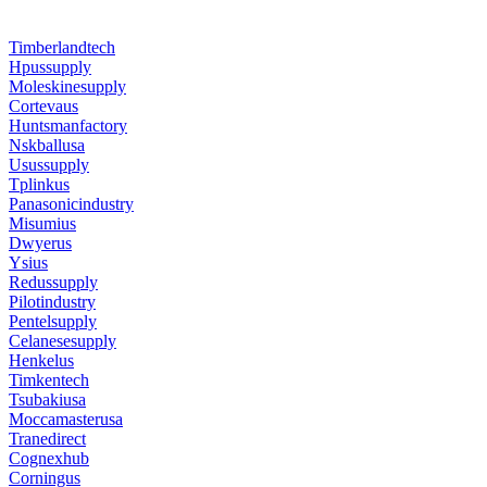
Timberlandtech
Hpussupply
Moleskinesupply
Cortevaus
Huntsmanfactory
Nskballusa
Usussupply
Tplinkus
Panasonicindustry
Misumius
Dwyerus
Ysius
Redussupply
Pilotindustry
Pentelsupply
Celanesesupply
Henkelus
Timkentech
Tsubakiusa
Moccamasterusa
Tranedirect
Cognexhub
Corningus