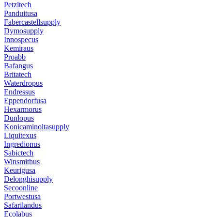
Petzltech
Panduitusa
Fabercastellsupply
Dymosupply
Innospecus
Kemiraus
Proabb
Bafangus
Britatech
Waterdropus
Endressus
Eppendorfusa
Hexarmorus
Dunlopus
Konicaminoltasupply
Liquitexus
Ingredionus
Sabictech
Winsmithus
Keurigusa
Delonghisupply
Secoonline
Portwestusa
Safarilandus
Ecolabus