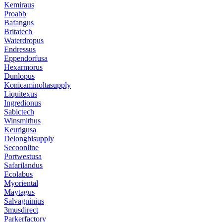
Kemiraus
Proabb
Bafangus
Britatech
Waterdropus
Endressus
Eppendorfusa
Hexarmorus
Dunlopus
Konicaminoltasupply
Liquitexus
Ingredionus
Sabictech
Winsmithus
Keurigusa
Delonghisupply
Secoonline
Portwestusa
Safarilandus
Ecolabus
Myoriental
Maytagus
Salvagninius
3musdirect
Parkerfactory