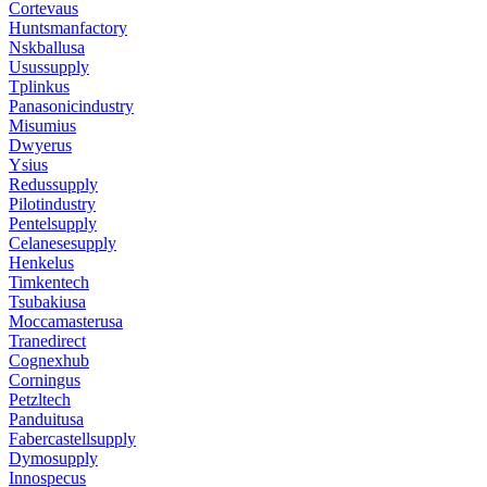
Cortevaus
Huntsmanfactory
Nskballusa
Usussupply
Tplinkus
Panasonicindustry
Misumius
Dwyerus
Ysius
Redussupply
Pilotindustry
Pentelsupply
Celanesesupply
Henkelus
Timkentech
Tsubakiusa
Moccamasterusa
Tranedirect
Cognexhub
Corningus
Petzltech
Panduitusa
Fabercastellsupply
Dymosupply
Innospecus