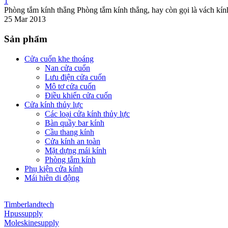
1
Phòng tắm kính thẳng Phòng tắm kính thẳng, hay còn gọi là vách kí
25 Mar 2013
Sản phẩm
Cửa cuốn khe thoáng
Nan cửa cuốn
Lưu điện cửa cuốn
Mô tơ cửa cuốn
Điều khiển cửa cuốn
Cửa kính thủy lực
Các loại cửa kính thủy lực
Bàn quầy bar kính
Cầu thang kính
Cửa kính an toàn
Mặt dựng mái kính
Phòng tắm kính
Phụ kiện cửa kính
Mái hiên di động
Timberlandtech
Hpussupply
Moleskinesupply