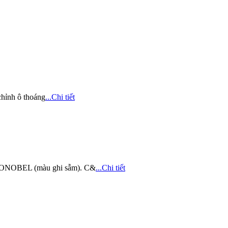
hỉnh ô thoáng
...Chi tiết
KZONOBEL (màu ghi sẫm). C&
...Chi tiết