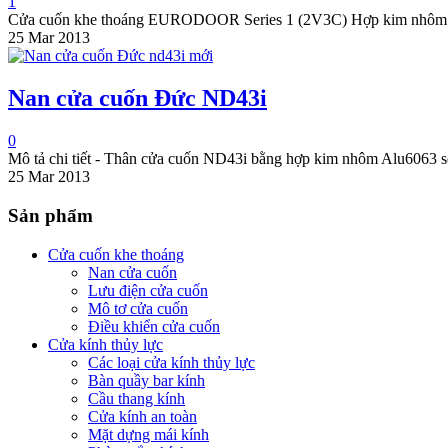
1
Cửa cuốn khe thoáng EURODOOR Series 1 (2V3C) Hợp kim nhôm c
25 Mar 2013
Nan cửa cuốn Đức ND43i
0
Mô tả chi tiết - Thân cửa cuốn ND43i bằng hợp kim nhôm Alu6063 sơ
25 Mar 2013
Sản phẩm
Cửa cuốn khe thoáng
Nan cửa cuốn
Lưu điện cửa cuốn
Mô tơ cửa cuốn
Điều khiển cửa cuốn
Cửa kính thủy lực
Các loại cửa kính thủy lực
Bàn quầy bar kính
Cầu thang kính
Cửa kính an toàn
Mặt dựng mái kính