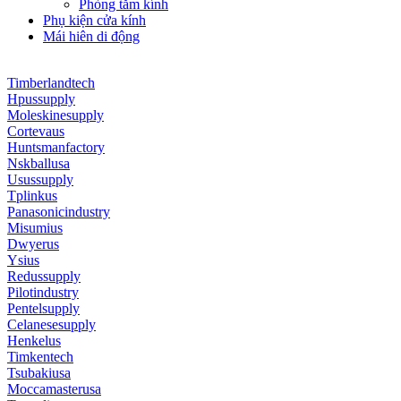
Phòng tắm kính
Phụ kiện cửa kính
Mái hiên di động
Timberlandtech
Hpussupply
Moleskinesupply
Cortevaus
Huntsmanfactory
Nskballusa
Usussupply
Tplinkus
Panasonicindustry
Misumius
Dwyerus
Ysius
Redussupply
Pilotindustry
Pentelsupply
Celanesesupply
Henkelus
Timkentech
Tsubakiusa
Moccamasterusa