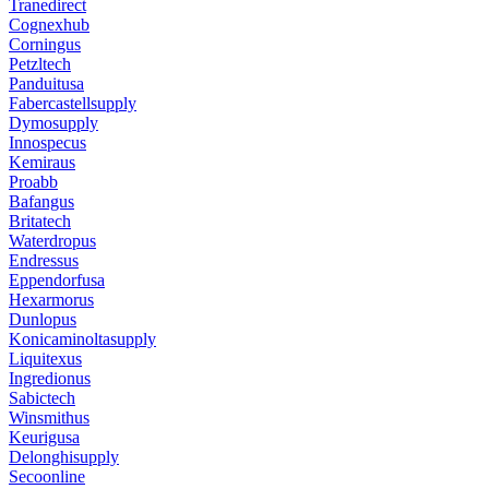
Tranedirect
Cognexhub
Corningus
Petzltech
Panduitusa
Fabercastellsupply
Dymosupply
Innospecus
Kemiraus
Proabb
Bafangus
Britatech
Waterdropus
Endressus
Eppendorfusa
Hexarmorus
Dunlopus
Konicaminoltasupply
Liquitexus
Ingredionus
Sabictech
Winsmithus
Keurigusa
Delonghisupply
Secoonline