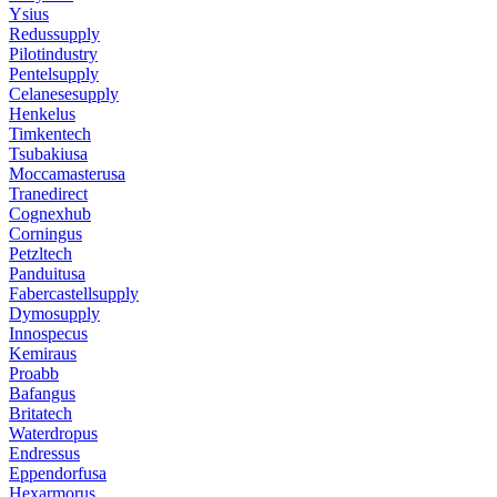
Ysius
Redussupply
Pilotindustry
Pentelsupply
Celanesesupply
Henkelus
Timkentech
Tsubakiusa
Moccamasterusa
Tranedirect
Cognexhub
Corningus
Petzltech
Panduitusa
Fabercastellsupply
Dymosupply
Innospecus
Kemiraus
Proabb
Bafangus
Britatech
Waterdropus
Endressus
Eppendorfusa
Hexarmorus