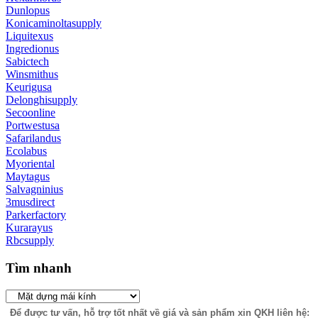
Dunlopus
Konicaminoltasupply
Liquitexus
Ingredionus
Sabictech
Winsmithus
Keurigusa
Delonghisupply
Secoonline
Portwestusa
Safarilandus
Ecolabus
Myoriental
Maytagus
Salvagninius
3musdirect
Parkerfactory
Kurarayus
Rbcsupply
Tìm nhanh
Để được tư vấn, hỗ trợ tốt nhất về giá và sản phẩm xin QKH liên hệ: