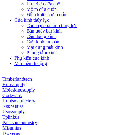
Lưu điện cửa cuốn
Mô tơ cửa cuốn
Điều khiển cửa cuốn
Cửa kính thủy lực
Các loại cửa kính thủy lực
Bàn quầy bar kính
Cầu thang kính
Cửa kính an toàn
Mặt dựng mái kính
Phòng tắm kính
Phụ kiện cửa kính
Mái hiên di động
Timberlandtech
Hpussupply
Moleskinesupply
Cortevaus
Huntsmanfactory
Nskballusa
Usussupply
Tplinkus
Panasonicindustry
Misumius
Dwyerus