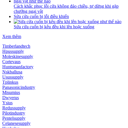
Cách khắc phục lỗi cửa không đảo chiều, tự dừng khi gặp
chướng ngại vật
Sửa cửa cuốn bị lỗi điều khiển
Sửa cửa cuốn bị kêu đều khi lên hoặc xuống
Xem thêm
Timberlandtech
Hpussupply
Moleskinesupply
Cortevaus
Huntsmanfactory
Nskballusa
Usussupply
Tplinkus
Panasonicindustry
Misumius
Dwyerus
Ysius
Redussupply
Pilotindustry
Pentelsupply
Celanesesupply