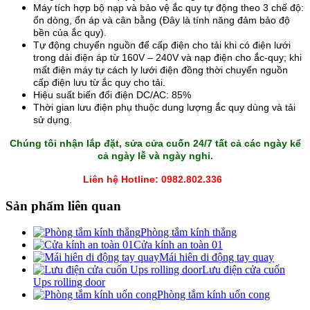
Máy tích hợp bộ nạp và bảo vệ ắc quy tự động theo 3 chế độ:
ổn dòng, ổn áp và cân bằng (Đây là tính năng đảm bảo độ
bền của ắc quy).
Tự động chuyển nguồn để cấp điện cho tải khi có điện lưới
trong dải điện áp từ 160V – 240V và nạp điện cho ắc-quy; khi
mất điện máy tự cách ly lưới điện đồng thời chuyển nguồn
cấp điện lưu từ ắc quy cho tải.
Hiệu suất biến đổi điện DC/AC: 85%
Thời gian lưu điện phụ thuộc dung lượng ắc quy dùng và tải
sử dụng.
Chúng tôi nhận lắp đặt,
sửa cửa cuốn
24/7 tất cả các ngày kể
cả ngày lễ và ngày nghỉ.
Liên hệ Hotline: 0982.802.336
Sản phẩm liên quan
Phòng tắm kính thẳng
Cửa kính an toàn 01
Mái hiên di động tay quay
Lưu điện cửa cuốn
Ups rolling door
Phòng tắm kính uốn cong