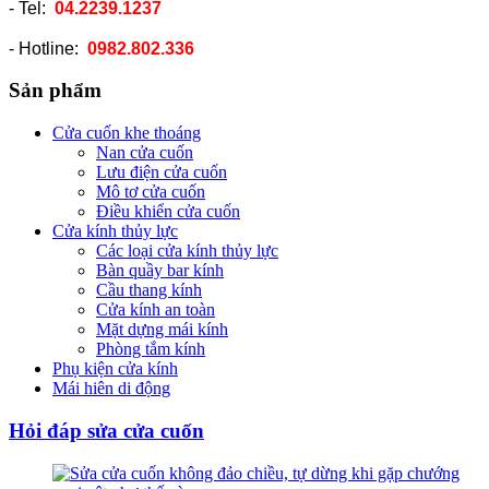
- Tel:
04.2239.1237
- Hotline:
0982.802.336
Sản phẩm
Cửa cuốn khe thoáng
Nan cửa cuốn
Lưu điện cửa cuốn
Mô tơ cửa cuốn
Điều khiển cửa cuốn
Cửa kính thủy lực
Các loại cửa kính thủy lực
Bàn quầy bar kính
Cầu thang kính
Cửa kính an toàn
Mặt dựng mái kính
Phòng tắm kính
Phụ kiện cửa kính
Mái hiên di động
Hỏi đáp sửa cửa cuốn