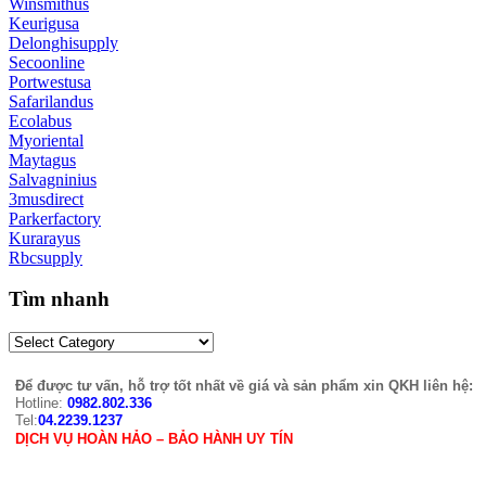
Winsmithus
Keurigusa
Delonghisupply
Secoonline
Portwestusa
Safarilandus
Ecolabus
Myoriental
Maytagus
Salvagninius
3musdirect
Parkerfactory
Kurarayus
Rbcsupply
Tìm nhanh
Để được tư vấn, hỗ trợ tốt nhất về giá và sản phẩm xin QKH liên hệ:
Hotline:
0982.802.336
Tel:
04.2239.1237
DỊCH VỤ HOÀN HẢO – BẢO HÀNH UY TÍN