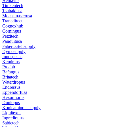
Henkelus
Timkentech
Tsubakiusa
Moccamasterusa
Tranedirect
Cognexhub
Corningus
Petzltech
Panduitusa
Fabercastellsupply
Dymosupply
Innospecus
Kemiraus
Proabb
Bafangus
Britatech
Waterdropus
Endressus
Eppendorfusa
Hexarmorus
Dunlopus
Konicaminoltasupply
Liquitexus
Ingredionus
Sabictech