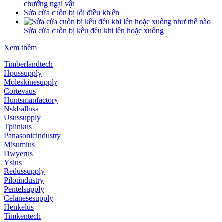
chướng ngại vật
Sửa cửa cuốn bị lỗi điều khiển
Sửa cửa cuốn bị kêu đều khi lên hoặc xuống
Xem thêm
Timberlandtech
Hpussupply
Moleskinesupply
Cortevaus
Huntsmanfactory
Nskballusa
Usussupply
Tplinkus
Panasonicindustry
Misumius
Dwyerus
Ysius
Redussupply
Pilotindustry
Pentelsupply
Celanesesupply
Henkelus
Timkentech