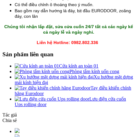
Có thể điều chỉnh ô thoáng theo
ý muốn.
Bao gồm ray dẫn hướng lá đáy, bịt đầu EURODOOR, zoăng
đáy, con lăn
Chúng tôi nhận lắp đặt,
sửa cửa cuốn
24/7 tất cả các ngày kể
cả ngày lễ và ngày nghỉ.
Liên hệ Hotline: 0982.802.336
Sản phẩm liên quan
Cửa kính an toàn 01
Phòng tắm kính uốn cong
Xu hướng mặt dựng
mái kính hiện đại
Tay điều khiển chính
hãng Eurodoor
Lưu điện cửa cuốn
Ups rolling door
Tác giả
Chia sẻ