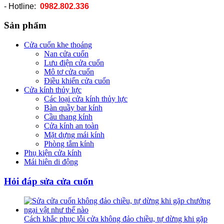
- Hotline:
0982.802.336
Sản phẩm
Cửa cuốn khe thoáng
Nan cửa cuốn
Lưu điện cửa cuốn
Mô tơ cửa cuốn
Điều khiển cửa cuốn
Cửa kính thủy lực
Các loại cửa kính thủy lực
Bàn quầy bar kính
Cầu thang kính
Cửa kính an toàn
Mặt dựng mái kính
Phòng tắm kính
Phụ kiện cửa kính
Mái hiên di động
Hỏi đáp sửa cửa cuốn
Cách khắc phục lỗi cửa không đảo chiều, tự dừng khi gặp