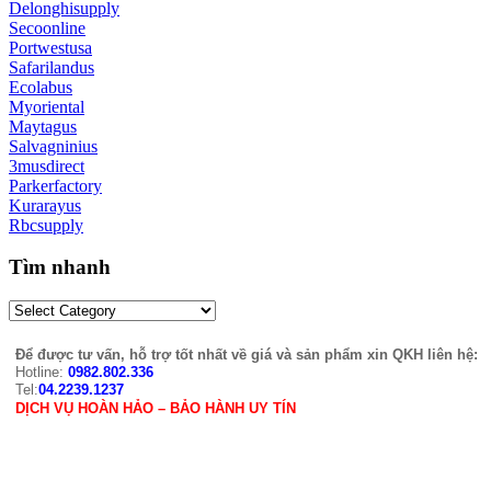
Delonghisupply
Secoonline
Portwestusa
Safarilandus
Ecolabus
Myoriental
Maytagus
Salvagninius
3musdirect
Parkerfactory
Kurarayus
Rbcsupply
Tìm nhanh
Để được tư vấn, hỗ trợ tốt nhất về giá và sản phẩm xin QKH liên hệ:
Hotline:
0982.802.336
Tel:
04.2239.1237
DỊCH VỤ HOÀN HẢO – BẢO HÀNH UY TÍN