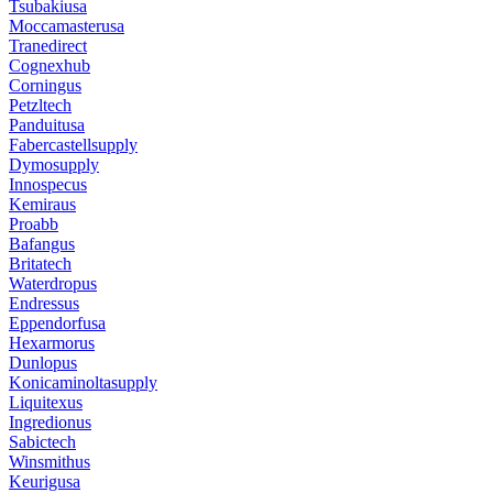
Tsubakiusa
Moccamasterusa
Tranedirect
Cognexhub
Corningus
Petzltech
Panduitusa
Fabercastellsupply
Dymosupply
Innospecus
Kemiraus
Proabb
Bafangus
Britatech
Waterdropus
Endressus
Eppendorfusa
Hexarmorus
Dunlopus
Konicaminoltasupply
Liquitexus
Ingredionus
Sabictech
Winsmithus
Keurigusa