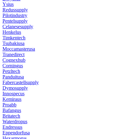
Ysius
Redussupply
Pilotindustry
Pentelsupply
Celanesesupply
Henkelus
Timkentech
Tsubakiusa
Moccamasterusa
Tranedirect
Cognexhub
Corningus
Petzltech
Panduitusa
Fabercastellsupply
Dymosupply
Innospecus
Kemiraus
Proabb
Bafangus
Britatech
Waterdropus
Endressus
Eppendorfusa
Hexarmorus