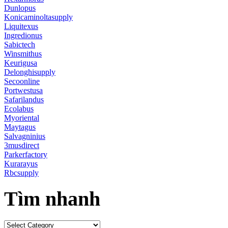
Dunlopus
Konicaminoltasupply
Liquitexus
Ingredionus
Sabictech
Winsmithus
Keurigusa
Delonghisupply
Secoonline
Portwestusa
Safarilandus
Ecolabus
Myoriental
Maytagus
Salvagninius
3musdirect
Parkerfactory
Kurarayus
Rbcsupply
Tìm nhanh