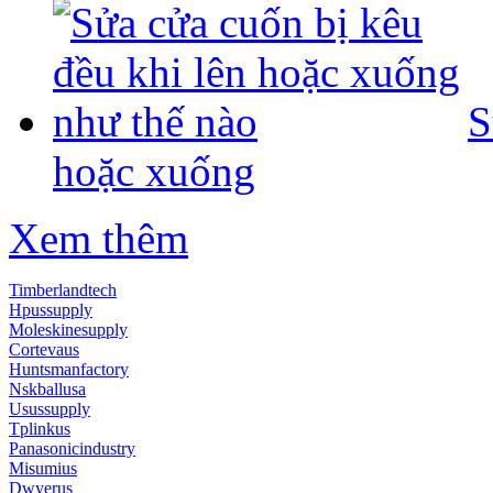
S
hoặc xuống
Xem thêm
Timberlandtech
Hpussupply
Moleskinesupply
Cortevaus
Huntsmanfactory
Nskballusa
Usussupply
Tplinkus
Panasonicindustry
Misumius
Dwyerus