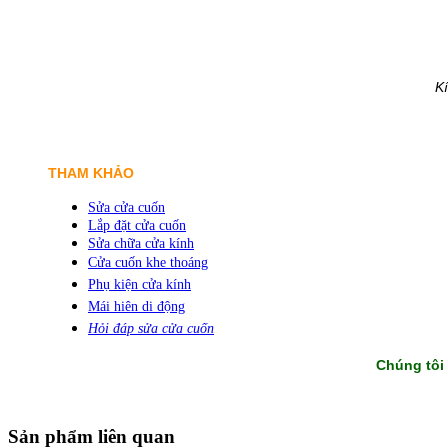
K
THAM KHẢO
Sửa cửa cuốn
Lắp đặt cửa cuốn
Sửa chữa cửa kính
Cửa cuốn khe thoáng
Phụ kiện cửa kính
Mái hiên di động
Hỏi đáp sửa cửa cuốn
Chúng tôi
Sản phẩm liên quan