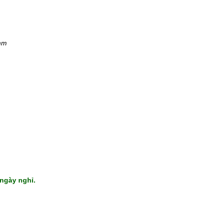
mm
 ngày nghỉ.