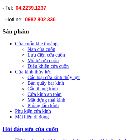
- Tel:
04.2239.1237
- Hotline:
0982.802.336
Sản phẩm
Cửa cuốn khe thoáng
Nan cửa cuốn
Lưu điện cửa cuốn
Mô tơ cửa cuốn
Điều khiển cửa cuốn
Cửa kính thủy lực
Các loại cửa kính thủy lực
Bàn quầy bar kính
Cầu thang kính
Cửa kính an toàn
Mặt dựng mái kính
Phòng tắm kính
Phụ kiện cửa kính
Mái hiên di động
Hỏi đáp sửa cửa cuốn