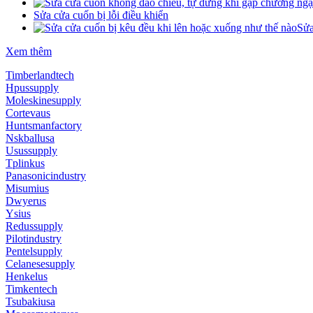
Sửa cửa cuốn bị lỗi điều khiển
Sửa
Xem thêm
Timberlandtech
Hpussupply
Moleskinesupply
Cortevaus
Huntsmanfactory
Nskballusa
Usussupply
Tplinkus
Panasonicindustry
Misumius
Dwyerus
Ysius
Redussupply
Pilotindustry
Pentelsupply
Celanesesupply
Henkelus
Timkentech
Tsubakiusa