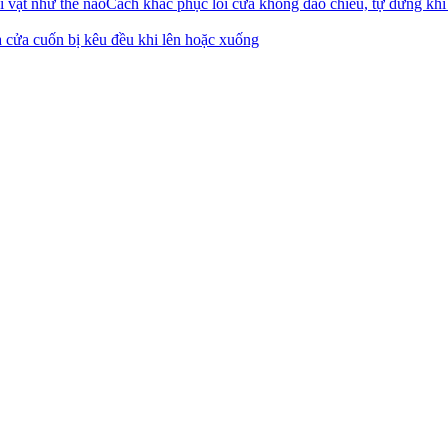
Cách khắc phục lỗi cửa không đảo chiều, tự dừng khi
 cửa cuốn bị kêu đều khi lên hoặc xuống