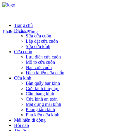
Trang chủ
Dịch vụ
Phạm Thanh Tùng
Sửa cửa cuốn
Lắp đặt cửa cuốn
Sửa cửa kính
Cửa cuốn
Lưu điện cửa cuốn
Mô tơ cửa cuốn
Nan cửa cuốn
Điều khiển cửa cuốn
Cửa kính
Bàn quầy bar kính
Cửa kính thủy lực
Cầu thang kính
Cửa kính an toàn
Mặt dựng mái kính
Phòng tắm kính
Phụ kiện cửa kính
Mái hiên di động
Hỏi đáp
Tin tức