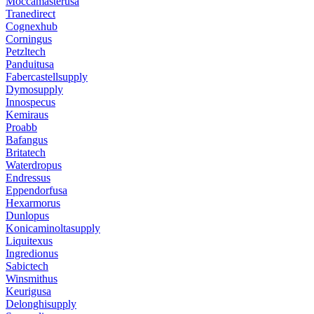
Moccamasterusa
Tranedirect
Cognexhub
Corningus
Petzltech
Panduitusa
Fabercastellsupply
Dymosupply
Innospecus
Kemiraus
Proabb
Bafangus
Britatech
Waterdropus
Endressus
Eppendorfusa
Hexarmorus
Dunlopus
Konicaminoltasupply
Liquitexus
Ingredionus
Sabictech
Winsmithus
Keurigusa
Delonghisupply