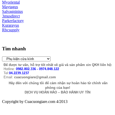
Myoriental
Maytagus
Salvagninius
3musdirect
Parkerfactory
Kurarayus
Rbcsupply
Tìm nhanh
Để được tư vấn, hỗ trợ tốt nhất về giá và sản phẩm xin QKH liên hệ:
Hotline:
0982.802.336 - 0974.848.122
Tel:
04.2239.1237
Email:
cuacuongiare@gmail.com
Hãy đến với chúng tôi để cảm nhận sự hoàn hảo từ chính văn
phòng của bạn!
DỊCH VỤ HOÀN HẢO – BẢO HÀNH UY TÍN
Copyright by Cuacuongiare.com 4/2013