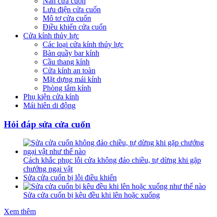
Nan cửa cuốn
Lưu điện cửa cuốn
Mô tơ cửa cuốn
Điều khiển cửa cuốn
Cửa kính thủy lực
Các loại cửa kính thủy lực
Bàn quầy bar kính
Cầu thang kính
Cửa kính an toàn
Mặt dựng mái kính
Phòng tắm kính
Phụ kiện cửa kính
Mái hiên di động
Hỏi đáp sửa cửa cuốn
Cách khắc phục lỗi cửa không đảo chiều, tự dừng khi gặp
chướng ngại vật
Sửa cửa cuốn bị lỗi điều khiển
Sửa cửa cuốn bị kêu đều khi lên hoặc xuống
Xem thêm