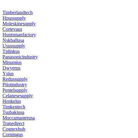
Timberlandtech
Hpussupply
Moleskinesupply
Cortevaus
Huntsmanfactory
Nskballusa
Usussupply
Tplinkus
Panasonicindustry
Misumius
Dwyerus
Ysius
Redussupply
Pilotindustry
Pentelsupply
Celanesesupply
Henkelus
Timkentech
Tsubakiusa
Moccamasterusa
Tranedirect
Cognexhub
Corningus