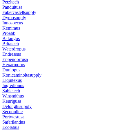
Petzltech
Panduitusa
Fabercastellsupply
Dymosupply
Innospecus
Kemiraus
Proabb
Bafangus
Britatech
Waterdropus
Endressus
Eppendorfusa
Hexarmorus
Dunlopus
Konicaminoltasupply
Liquitexus
Ingredionus
Sabictech
Winsmithus
Keurigusa
Delonghisupply
Secoonline
Portwestusa
Safarilandus
Ecolabus