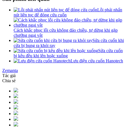
Lỗi phải nhấn
nút liên tục để đóng cửa cuốn
Cách khắc phục lỗi cửa không đảo chiều, tự dừng khi gặp
chướng ngại vật
Sửa cửa cuốn khi
cửa bị bung ra khỏi ray
Sửa cửa cuốn
bị kêu đều khi lên hoặc xuống
Lưu điện cửa cuốn Hanotech
Zemanta
Tác giả
Chia sẻ