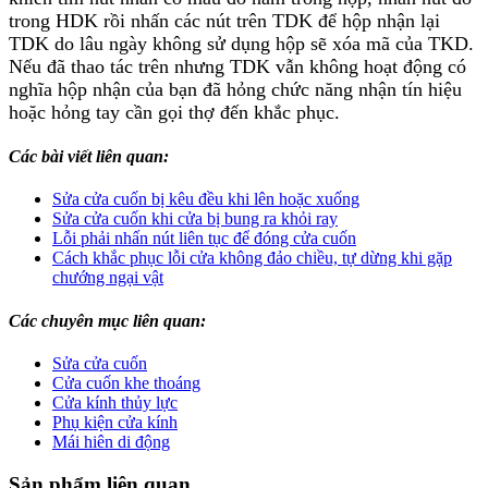
trong HDK rồi nhấn các nút trên TDK để hộp nhận lại
TDK do lâu ngày không sử dụng hộp sẽ xóa mã của TKD.
Nếu đã thao tác trên nhưng TDK vẫn không hoạt động có
nghĩa hộp nhận của bạn đã hỏng chức năng nhận tín hiệu
hoặc hỏng tay cần gọi thợ đến khắc phục.
Các bài viết liên quan:
Sửa cửa cuốn bị kêu đều khi lên hoặc xuống
Sửa cửa cuốn khi cửa bị bung ra khỏi ray
Lỗi phải nhấn nút liên tục để đóng cửa cuốn
Cách khắc phục lỗi cửa không đảo chiều, tự dừng khi gặp
chướng ngại vật
Các chuyên mục liên quan:
Sửa cửa cuốn
Cửa cuốn khe thoáng
Cửa kính thủy lực
Phụ kiện cửa kính
Mái hiên di động
Sản phẩm liên quan