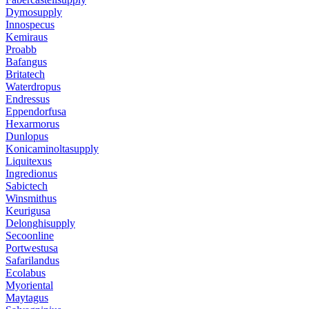
Dymosupply
Innospecus
Kemiraus
Proabb
Bafangus
Britatech
Waterdropus
Endressus
Eppendorfusa
Hexarmorus
Dunlopus
Konicaminoltasupply
Liquitexus
Ingredionus
Sabictech
Winsmithus
Keurigusa
Delonghisupply
Secoonline
Portwestusa
Safarilandus
Ecolabus
Myoriental
Maytagus