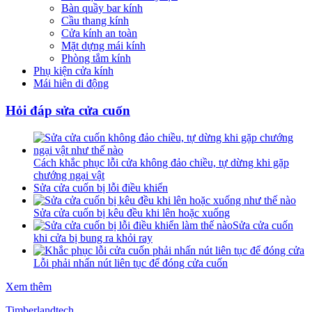
Bàn quầy bar kính
Cầu thang kính
Cửa kính an toàn
Mặt dựng mái kính
Phòng tắm kính
Phụ kiện cửa kính
Mái hiên di động
Hỏi đáp sửa cửa cuốn
Cách khắc phục lỗi cửa không đảo chiều, tự dừng khi gặp
chướng ngại vật
Sửa cửa cuốn bị lỗi điều khiển
Sửa cửa cuốn bị kêu đều khi lên hoặc xuống
Sửa cửa cuốn
khi cửa bị bung ra khỏi ray
Lỗi phải nhấn nút liên tục để đóng cửa cuốn
Xem thêm
Timberlandtech