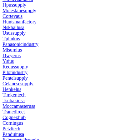
Hpussupply
Moleskinesupply
Cortevaus
Huntsmanfactory
Nskballusa
Usussupply
Tplinkus
Panasonicindustry
Misumius
Dwyerus
Ysius
Redussupply
Pilotindustry
Pentelsupply
Celanesesupply
Henkelus
Timkentech
Tsubakiusa
Moccamasterusa
Tranedirect
Cognexhub
Corningus
Petzltech
Panduitusa
Fabercastellsupply