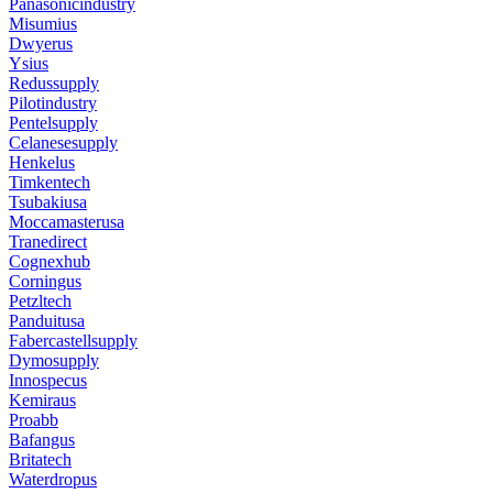
Panasonicindustry
Misumius
Dwyerus
Ysius
Redussupply
Pilotindustry
Pentelsupply
Celanesesupply
Henkelus
Timkentech
Tsubakiusa
Moccamasterusa
Tranedirect
Cognexhub
Corningus
Petzltech
Panduitusa
Fabercastellsupply
Dymosupply
Innospecus
Kemiraus
Proabb
Bafangus
Britatech
Waterdropus