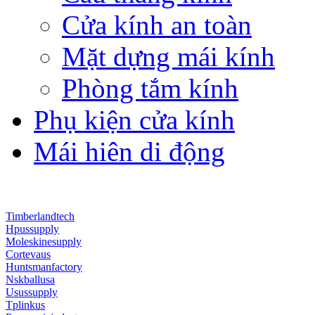
Cửa kính an toàn
Mặt dựng mái kính
Phòng tắm kính
Phụ kiện cửa kính
Mái hiên di động
Timberlandtech
Hpussupply
Moleskinesupply
Cortevaus
Huntsmanfactory
Nskballusa
Usussupply
Tplinkus