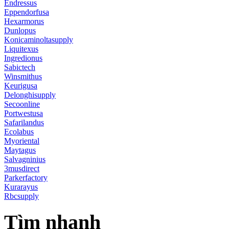
Endressus
Eppendorfusa
Hexarmorus
Dunlopus
Konicaminoltasupply
Liquitexus
Ingredionus
Sabictech
Winsmithus
Keurigusa
Delonghisupply
Secoonline
Portwestusa
Safarilandus
Ecolabus
Myoriental
Maytagus
Salvagninius
3musdirect
Parkerfactory
Kurarayus
Rbcsupply
Tìm nhanh