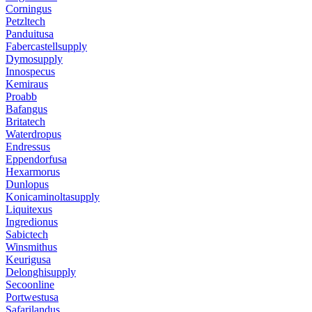
Corningus
Petzltech
Panduitusa
Fabercastellsupply
Dymosupply
Innospecus
Kemiraus
Proabb
Bafangus
Britatech
Waterdropus
Endressus
Eppendorfusa
Hexarmorus
Dunlopus
Konicaminoltasupply
Liquitexus
Ingredionus
Sabictech
Winsmithus
Keurigusa
Delonghisupply
Secoonline
Portwestusa
Safarilandus