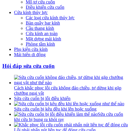
Mô tơ cửa cuốn
Điều khiển cửa cuốn
Cửa kính thủy lực
Các loại cửa kính thủy lực
Bàn quầy bar kính
Cầu thang kính
Cửa kính an toàn
Mặt dựng mái kính
Phòng tắm kính
Phụ kiện cửa kính
Mái hiên di động
Hỏi đáp sửa cửa cuốn
Cách khắc phục lỗi cửa không đảo chiều, tự dừng khi gặp
chướng ngại vật
Sửa cửa cuốn bị lỗi điều khiển
Sửa cửa cuốn bị kêu đều khi lên hoặc xuống
Sửa cửa cuốn
khi cửa bị bung ra khỏi ray
Lỗi phải nhấn nút liên tục để đóng cửa cuốn