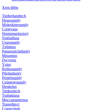
Xem thêm
Timberlandtech
Hpussupply
Moleskinesupply
Cortevaus
Huntsmanfactory
Nskballusa
Usussupply
Tplinkus
Panasonicindustry
Misumius
Dwyerus
Ysius
Redussupply
Pilotindustry
Pentelsupply
Celanesesupply
Henkelus
Timkentech
Tsubakiusa
Moccamasterusa
Tranedirect
Cognexhub