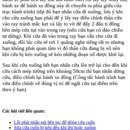
bánh xe để bánh xe đồng này di chuyển ra phía giữa của
trục hành trình) tiếp đó bạn nhấn cửa đi xuống, lưu ý khi
cho cửa xuống bạn phải để ý lấy tay điều chỉnh thân cửa
vào ray tránh mắc kẹt và lấy to vít để đẩy 2 đầu ti đồng
bên mép cửa tụt vào trong ray (nếu cửa bạn có đảo chiều
tự dừng). Khi cửa đã vào trong ray bạn vẫn cho cửa đi
xuống, đôi lúc cửa sẽ rơi 1 quãng nghe tiếng rất to nhưng
bạn không phải quan tâm vì đó thân cửa đang bị xổ nên
khi cửa bị kéo xuống sẽ kéo những đoạn xổ được khít lại.
Sau khi cửa xuống hết bạn nhấn cửa lên trở lại cho đến khi
cửa cách mép tường trên khoảng 50cm thì bạn nhấn dừng
cửa, điều chỉnh lại bánh xe đồng (Công tắc hành trình bạn
vừa điều chỉnh về đúng vị trí để ngắt cửa tại điểm trên
theo ý bạn)
Các bài viết liên quan:
Lỗi phải nhấn nút liên tục để đóng cửa cuốn
Sửa cửa cuốn bị kêu đều khi lên hoặc xuống