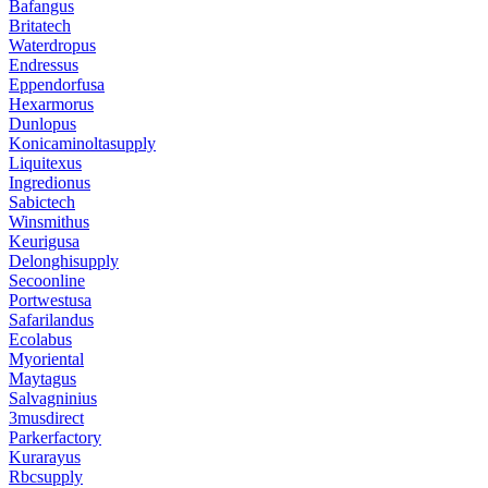
Bafangus
Britatech
Waterdropus
Endressus
Eppendorfusa
Hexarmorus
Dunlopus
Konicaminoltasupply
Liquitexus
Ingredionus
Sabictech
Winsmithus
Keurigusa
Delonghisupply
Secoonline
Portwestusa
Safarilandus
Ecolabus
Myoriental
Maytagus
Salvagninius
3musdirect
Parkerfactory
Kurarayus
Rbcsupply