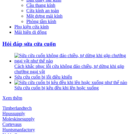
Cầu thang kính
Cửa kính an toàn
Mặt dựng mái kính
Phòng tắm kính
Phụ kiện cửa kính
Mái hiên di động
Hỏi đáp sửa cửa cuốn
Cách khắc phục lỗi cửa không đảo chiều, tự dừng khi gặp
chướng ngại vật
Sửa cửa cuốn bị lỗi điều khiển
Sửa cửa cuốn bị kêu đều khi lên hoặc xuống
Xem thêm
Timberlandtech
Hpussupply
Moleskinesupply
Cortevaus
Huntsmanfactory