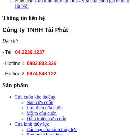
Pingback:
Cửa kính thủy lực 003 - Sửa cửa cuốn giá rẻ nhất
Hà Nội
Thông tin liên hệ
Công ty TNHH Tài Phát
Địa chỉ:
- Tel:
04.2239.1237
- Hotline 1:
0982.802.336
- Hotline 2:
0974.848.122
Sản phẩm
Cửa cuốn khe thoáng
Nan cửa cuốn
Lưu điện cửa cuốn
Mô tơ cửa cuốn
Điều khiển cửa cuốn
Cửa kính thủy lực
Các loại cửa kính thủy lực
Bàn quầy bar kính