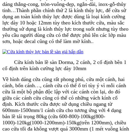
dáng thẳng-cong, tròn-vuông-dẹp, ngắn-dài, inox-gỗ-thủy
tinh…Thành phần chính thứ 2 là kính thủy lực, để cửa sử
dụng an toàn kính thủy lực được dùng là loại kính cường
lực dày 10 hoặc 12mm tùy theo kích thước cửa, màu sắc
thường sử dụng là kính thủy lực trong suốt nhưng tùy theo
yêu cầu người dùng cửa có thể được phủ lên các lớp màu
sơn, hoặc decal cũng có thể làm mờ kính..
Cửa kính bản lề sàn Dorma, 2 cánh, 2 cố định bên 1
cố định trên kính cường lực dày 10mm
Về hình dáng cửa cũng rất phong phú, cửa một cánh, hai
cánh, bốn cánh…, cánh cửa có thể ố trí tùy ý vì mỗi cánh
cửa là một bộ phận độc lập với các cánh còn lại, do đó
giữa các cánh cửa cũng có thể có những vách kính cố
định. Kích thước cửa được sử dụng chiều ngang từ
600mm-1500mm/1 cánh cửa cho tương ứng với 4 dạng
bản lề tải trọng 80kg (cửa 600-800)-100kg(800-
1000)-120kg(1000-1200mm)-150kg(trên 1200mm), chiều
cao cửa tối đa không vượt quá 3000mm (1 mét vuông kính