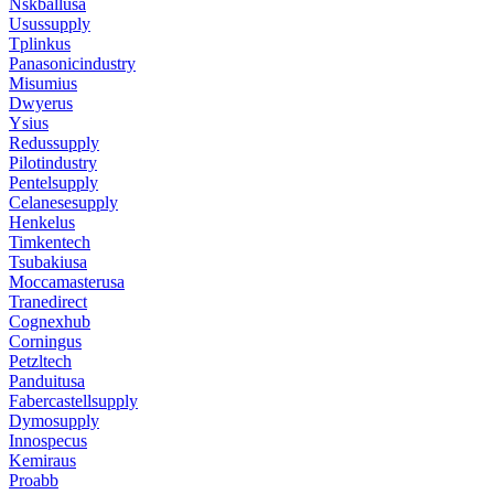
Nskballusa
Usussupply
Tplinkus
Panasonicindustry
Misumius
Dwyerus
Ysius
Redussupply
Pilotindustry
Pentelsupply
Celanesesupply
Henkelus
Timkentech
Tsubakiusa
Moccamasterusa
Tranedirect
Cognexhub
Corningus
Petzltech
Panduitusa
Fabercastellsupply
Dymosupply
Innospecus
Kemiraus
Proabb