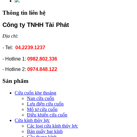
Thông tin liên hệ
Công ty TNHH Tài Phát
Địa chỉ:
- Tel:
04.2239.1237
- Hotline 1:
0982.802.336
- Hotline 2:
0974.848.122
Sản phẩm
Cửa cuốn khe thoáng
Nan cửa cuốn
Lưu điện cửa cuốn
Mô tơ cửa cuốn
Điều khiển cửa cuốn
Cửa kính thủy lực
Các loại cửa kính thủy lực
Bàn quầy bar kính
Cầu thang kính