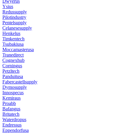
Dwyerus
Ysius
Redussupply
Pilotindustry
Pentelsupply
Celanesesupply
Henkelus
Timkentech
Tsubakiusa
Moccamasterusa
Tranedirect
Cognexhub
Corningus
Petzltech
Panduitusa
Fabercastellsupply
Dymosupply
Innospecus
Kemiraus
Proabb
Bafangus
Britatech
Waterdropus
Endressus
Eppendorfusa