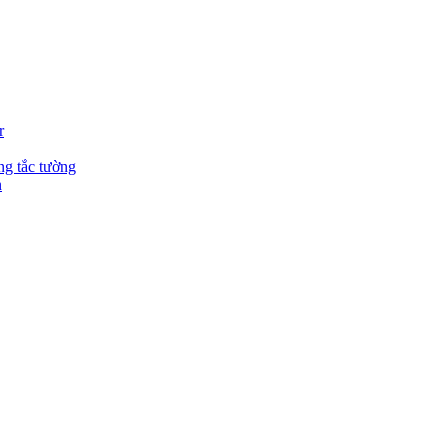
r
ng tắc tường
n