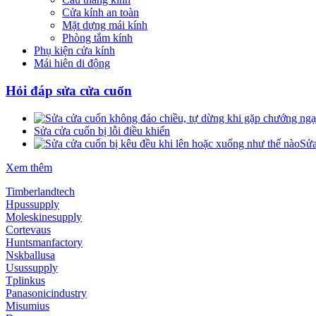
Cửa kính an toàn
Mặt dựng mái kính
Phòng tắm kính
Phụ kiện cửa kính
Mái hiên di động
Hỏi đáp sửa cửa cuốn
Sửa cửa cuốn bị lỗi điều khiển
Sửa
Xem thêm
Timberlandtech
Hpussupply
Moleskinesupply
Cortevaus
Huntsmanfactory
Nskballusa
Usussupply
Tplinkus
Panasonicindustry
Misumius