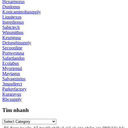
Hexarmorus
Dunlopus
Konicaminoltasupply
Liquitexus
Ingredionus
Sabictech
Winsmithus
Keurigusa
Delonghisupply
Secoonline
Portwestusa
Safarilandus
Ecolabus
Myoriental
Maytagus
Salvagninius
3musdirect
Parkerfactory
Kurarayus
Rbcsupply
Tìm nhanh