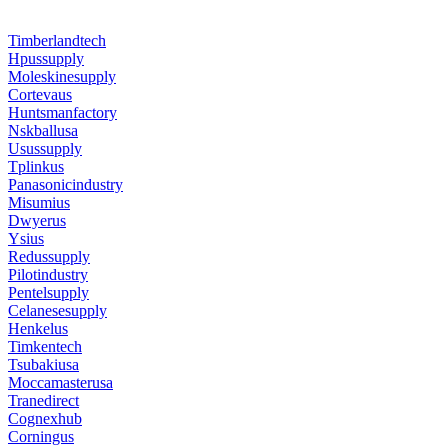
Timberlandtech
Hpussupply
Moleskinesupply
Cortevaus
Huntsmanfactory
Nskballusa
Usussupply
Tplinkus
Panasonicindustry
Misumius
Dwyerus
Ysius
Redussupply
Pilotindustry
Pentelsupply
Celanesesupply
Henkelus
Timkentech
Tsubakiusa
Moccamasterusa
Tranedirect
Cognexhub
Corningus