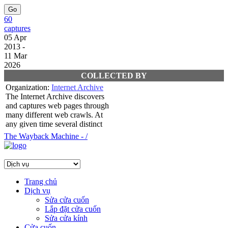
60
captures
05 Apr
2013 -
11 Mar
2026
COLLECTED BY
Organization:
Internet Archive
The Internet Archive discovers
and captures web pages through
many different web crawls. At
any given time several distinct
crawls are running, some for
The Wayback Machine - /
months, and some every day or
longer. View the web archive
through the
Collection:
Live Web Proxy
Crawls
Trang chủ
Content crawled via the
Dịch vụ
TIMESTAMPS
Sửa cửa cuốn
Lắp đặt cửa cuốn
Sửa cửa kính
Cửa cuốn