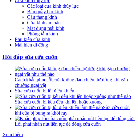
Cửa kính thủy lực
Các loại cửa kính thủy lực
Bàn quầy bar kính
Cầu thang kính
Cửa kính an toàn
Mặt dựng mái kính
Phòng tắm kính
Phụ kiện cửa kính
Mái hiên di động
Hỏi đáp sửa cửa cuốn
Cách khắc phục lỗi cửa không đảo chiều, tự dừng khi gặp
chướng ngại vật
Sửa cửa cuốn bị lỗi điều khiển
Sửa cửa cuốn bị kêu đều khi lên hoặc xuống
Sửa cửa cuốn
khi cửa bị bung ra khỏi ray
Lỗi phải nhấn nút liên tục để đóng cửa cuốn
Xem thêm