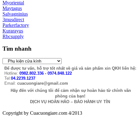
Myoriental
Maytagus
Salvagninius
3musdirect
Parkerfactory
Kurarayus
Rbcsupply
Tìm nhanh
Để được tư vấn, hỗ trợ tốt nhất về giá và sản phẩm xin QKH liên hệ:
Hotline:
0982.802.336 - 0974.848.122
Tel:
04.2239.1237
Email:
cuacuongiare@gmail.com
Hãy đến với chúng tôi để cảm nhận sự hoàn hảo từ chính văn
phòng của bạn!
DỊCH VỤ HOÀN HẢO – BẢO HÀNH UY TÍN
Copyright by Cuacuongiare.com 4/2013