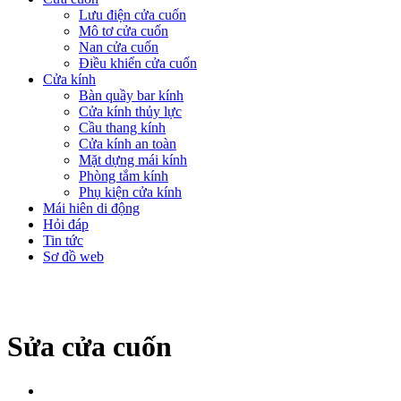
Lưu điện cửa cuốn
Mô tơ cửa cuốn
Nan cửa cuốn
Điều khiển cửa cuốn
Cửa kính
Bàn quầy bar kính
Cửa kính thủy lực
Cầu thang kính
Cửa kính an toàn
Mặt dựng mái kính
Phòng tắm kính
Phụ kiện cửa kính
Mái hiên di động
Hỏi đáp
Tin tức
Sơ đồ web
Sửa cửa cuốn