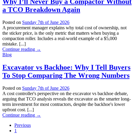
Why I’ll Never Buy a Compactor Without
a TCO Breakdown Again
Posted on
Sunday 7th of June 2026
A procurement manager explains why total cost of ownership, not
the sticker price, is the only metric that matters when buying a
compaction roller. Includes a real-world example of a $5,000
mistake. [...]
Continue reading
→
Blog
Excavator vs Backhoe: Why I Tell Buyers
To Stop Comparing The Wrong Numbers
Posted on
Sunday 7th of June 2026
A cost controller's perspective on the excavator vs backhoe debate,
arguing that TCO analysis reveals the excavator as the smarter long-
term investment for most contractors, despite the backhoe's lower
upfront cost. [...]
Continue reading
→
Previous
1