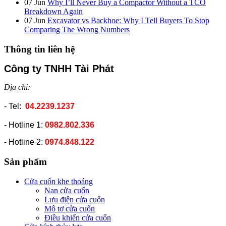
07
Jun
Why I’ll Never Buy a Compactor Without a TCO
Breakdown Again
07
Jun
Excavator vs Backhoe: Why I Tell Buyers To Stop
Comparing The Wrong Numbers
Thông tin liên hệ
Công ty TNHH Tài Phát
Địa chỉ:
- Tel:
04.2239.1237
- Hotline 1:
0982.802.336
- Hotline 2:
0974.848.122
Sản phẩm
Cửa cuốn khe thoáng
Nan cửa cuốn
Lưu điện cửa cuốn
Mô tơ cửa cuốn
Điều khiển cửa cuốn