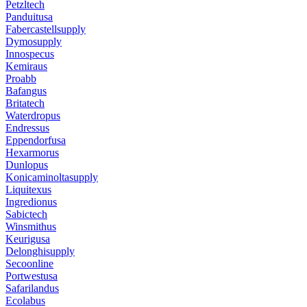
Petzltech
Panduitusa
Fabercastellsupply
Dymosupply
Innospecus
Kemiraus
Proabb
Bafangus
Britatech
Waterdropus
Endressus
Eppendorfusa
Hexarmorus
Dunlopus
Konicaminoltasupply
Liquitexus
Ingredionus
Sabictech
Winsmithus
Keurigusa
Delonghisupply
Secoonline
Portwestusa
Safarilandus
Ecolabus