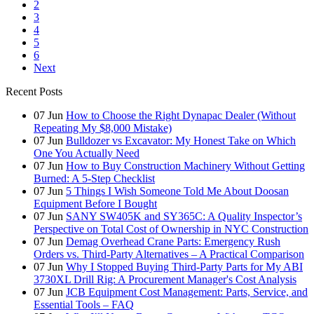
2
3
4
5
6
Next
Recent Posts
07
Jun
How to Choose the Right Dynapac Dealer (Without
Repeating My $8,000 Mistake)
07
Jun
Bulldozer vs Excavator: My Honest Take on Which
One You Actually Need
07
Jun
How to Buy Construction Machinery Without Getting
Burned: A 5-Step Checklist
07
Jun
5 Things I Wish Someone Told Me About Doosan
Equipment Before I Bought
07
Jun
SANY SW405K and SY365C: A Quality Inspector’s
Perspective on Total Cost of Ownership in NYC Construction
07
Jun
Demag Overhead Crane Parts: Emergency Rush
Orders vs. Third-Party Alternatives – A Practical Comparison
07
Jun
Why I Stopped Buying Third-Party Parts for My ABI
3730XL Drill Rig: A Procurement Manager's Cost Analysis
07
Jun
JCB Equipment Cost Management: Parts, Service, and
Essential Tools – FAQ