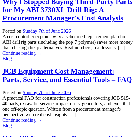
Why I Stopped Buying Third-Party Parts
for My ABI 3730XL Drill Rig: A
Procurement Manager's Cost Analysis
Posted on
Sunday 7th of June 2026
A cost controller explains why a scheduled replacement plan for
ABI drill rig parts (including the pop-7 polymer) saves more money
than chasing cheap alternatives. Real numbers, real lessons. [...]
Continue reading
→
Blog
JCB Equipment Cost Management:
Parts, Service, and Essential Tools – FAQ
Posted on
Sunday 7th of June 2026
A practical FAQ for construction professionals covering JCB 515-
40 parts, excavator service, impact drills, generators, and even that
one off-topic question. Written from a procurement manager's
perspective with real cost insights. [...]
Continue reading
→
Blog