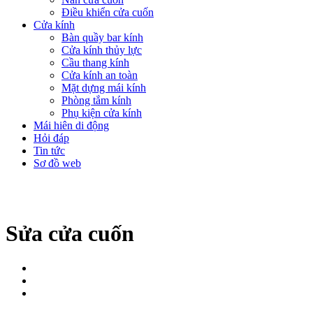
Điều khiển cửa cuốn
Cửa kính
Bàn quầy bar kính
Cửa kính thủy lực
Cầu thang kính
Cửa kính an toàn
Mặt dựng mái kính
Phòng tắm kính
Phụ kiện cửa kính
Mái hiên di động
Hỏi đáp
Tin tức
Sơ đồ web
Sửa cửa cuốn