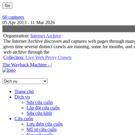
60 captures
05 Apr 2013 - 11 Mar 2026
Organization:
Internet Archive
The Internet Archive discovers and captures web pages through many
given time several distinct crawls are running, some for months, and
web archive through the
Collection:
Live Web Proxy Crawls
Content crawled via the
The Wayback Machine - /
TIMESTAMPS
Trang chủ
Dịch vụ
Sửa cửa cuốn
Lắp đặt cửa cuốn
Sửa cửa kính
Cửa cuốn
Lưu điện cửa cuốn
Mô tơ cửa cuốn
Nan cửa cuốn