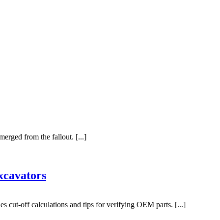
erged from the fallout. [...]
xcavators
s cut-off calculations and tips for verifying OEM parts. [...]