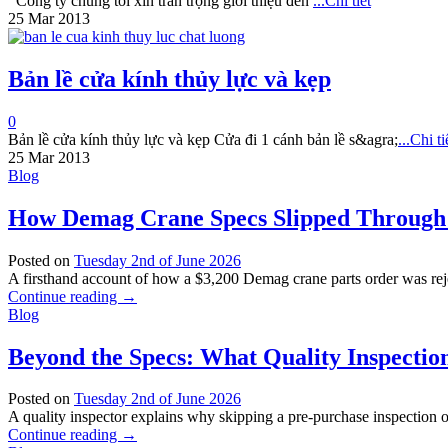
Công ty chúng tôi xin trân trọng giới thiệu đến
...Chi tiết
25 Mar 2013
Bản lề cửa kính thủy lực và kẹp
0
Bản lề cửa kính thủy lực và kẹp Cửa đi 1 cánh bản lề s&agra;
...Chi tiê
25 Mar 2013
Blog
How Demag Crane Specs Slipped Through 
Posted on
Tuesday 2nd of June 2026
A firsthand account of how a $3,200 Demag crane parts order was reject
Continue reading
→
Blog
Beyond the Specs: What Quality Inspecti
Posted on
Tuesday 2nd of June 2026
A quality inspector explains why skipping a pre-purchase inspection on 
Continue reading
→